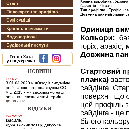
Країна виробник
: Україна
Стелі
Гарантія
: 25 років
Тип профілю
: Профіль ст
Гіпсокартон та профілю
Довжина панелі/планки с
Сухі суміші
Одиниця вим
Кріпильні елементи
Кольори:
бав
Водонагрівачі
горіх, арахіс,
Будівельні послуги
Довжина пан
Тепла Хата
у соцмережах
Стартовий п
НОВИНИ
планка)
засто
17-05-2021
З 01.04.2020 у зв'язку із ситуацією,
сайдінга. Ста
пов'язаною з коронавірусом CO-
VID 2019 - ми закриваємо наш
поверхні, що 
офіс на невизначений термін
Детальніше...
цей профіль 
ВІДГУКИ
сайдінга - це
19-02-2022
білого кольору
Василь
Дуже якісний товар, дякую за