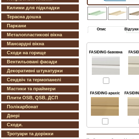
Килими для підкладки
Терасна дошка
Паркани
Опис
Відгуки
Металопластикові вікна
Мансардні вікна
Сходи на горище
FASIDING бавовна
FASID
Вентильовані фасади
Декоративні штукатурки
Сендвіч та термопанелі
Мастики та праймери
FASIDING арахіс
FASIDI
Плити OSB, QSB, ДСП
Полікарбонат
Двері
Сходи.
Тротуари та доріжки