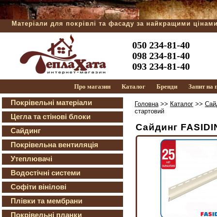
Матеріали для покрівлі та фасаду за найкращими цінам
050 234-81-40
098 234-81-40
093 234-81-40
Про магазин
Каталог
Бренди
Запит на
Покрівельні матеріали
Головна
>>
Каталог
>>
Сай
стартовий
Цегла та стінові блоки
Сайдинг FASIDI
Сайдинг
Покрівельна вентиляція
Утеплювачі
Водостічні системи
Софіти вінілові
Плівки та мембрани
Покрівельні планки