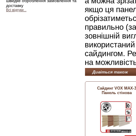
а можна зріза
швидке оброблення замовлення та
доставку
якщо ця пане
Всі відгуки...
обрізатиметь
правильно (за
зовнішній виг
використаний 
сайдингом. Ре
на можливість
Дивіться також
Сайдинг VOX MAX-
Панель стінова