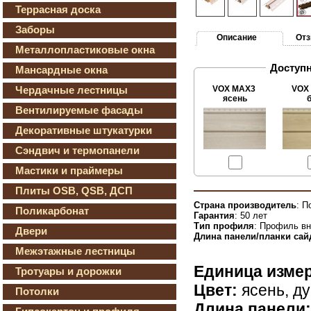
Террасная доска
Заборы
Описание
От
Металлопластиковые окна
Доступн
Мансардные окна
Чердачные лестницы
VOX MAX3
VOX
ясень
Вентилируемые фасады
Декоративные штукатурки
Сэндвич и термопанели
Мастики и праймеры
Плиты OSB, QSB, ДСП
Страна производитель
: П
Поликарбонат
Гарантия
: 50 лет
Тип профиля
: Профиль вн
Двери
Длина панели/планки сай
Межэтажные лестницы
Единица изме
Тротуары и дорожки
Цвет:
ясень, ду
Потолки
Длина панели: