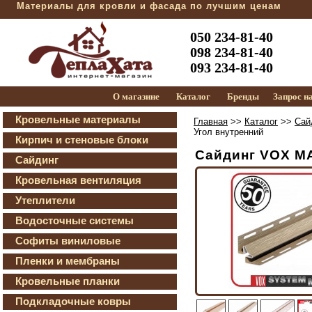
Материалы для кровли и фасада по лучшим ценам
050 234-81-40
098 234-81-40
093 234-81-40
О магазине
Каталог
Бренды
Запрос н
Кровельные материалы
Главная
>>
Каталог
>>
Сай
Угол внутренний
Кирпич и стеновые блоки
Сайдинг VOX MA
Сайдинг
Кровельная вентиляция
Утеплители
Водосточные системы
Софиты виниловые
Пленки и мембраны
Кровельные планки
Подкладочные ковры