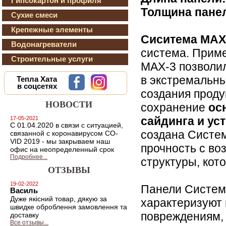
Гипсокартон и профиля
Толщина пане
Сухие смеси
Крепежные элементы
Сиситема MAX
Водонагреватели
система. Прим
Строительные услуги
MAX-3 позволил
в экстремальны
Тепла Хата
в соцсетях
создания проду
НОВОСТИ
сохранение
ос
сайдинга и ус
17-05-2021
С 01.04.2020 в связи с ситуацией,
создана Систе
связанной с коронавирусом CO-
VID 2019 - мы закрываем наш
прочность с в
офис на неопределенный срок
Подробнее...
структуры, ко
ОТЗЫВЫ
19-02-2022
Панели Систем
Василь
Дуже якiсний товар, дякую за
характеризуют 
швидке оброблення замовлення та
повреждениям, 
доставку
Все отзывы...