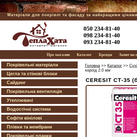
Матеріали для покрівлі та фасаду за найкращими цінам
050 234-81-40
098 234-81-40
093 234-81-40
Про магазин
Каталог
Бренди
Запит на
Покрівельні матеріали
Головна
>>
Каталог
>>
Сух
короїд 2.0 мм
Цегла та стінові блоки
CERESIT СТ-35 (б
Сайдинг
Покрівельна вентиляція
Утеплювачі
Водостічні системи
Софіти вінілові
Плівки та мембрани
Покрівельні планки