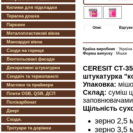
Килими для підкладки
Терасна дошка
Паркани
Опис
Відгуки
Металопластикові вікна
Мансардні вікна
Країна виробник
: Україна
Сходи на горище
Форма випуску
: Мішок
Вентильовані фасади
CERESIT СТ-35
Декоративні штукатурки
штукатурка "ко
Сендвіч та термопанелі
Упаковка:
мішо
Мастики та праймери
Склад:
суміш ц
Плити OSB, QSB, ДСП
заповнювачами
Полікарбонат
Щільність сухо
Двері
Сходи.
зерно 2,5 м
Тротуари та доріжки
зерно 3,5 м