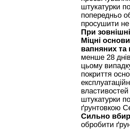
штукатурки п
попередньо об
просушити не
При зовнішні
Міцні основи
вапняних та
менше 28 днів
цьому випадку
покриття осно
експлуатаційн
властивостей 
штукатурки п
ґрунтовкою Ce
Сильно вбира
обробити ґрун