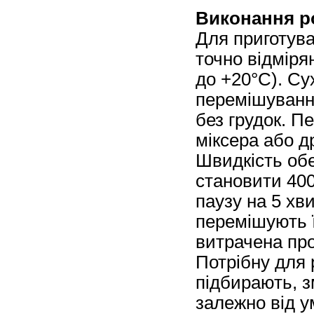
Виконання ро
Для приготува
точно відмірян
до +20°C). Су
перемішуванн
без грудок. 
міксера або д
Швидкість об
становити 400
паузу на 5 хв
перемішують ї
витрачена про
Потрібну для 
підбирають, з
залежно від у