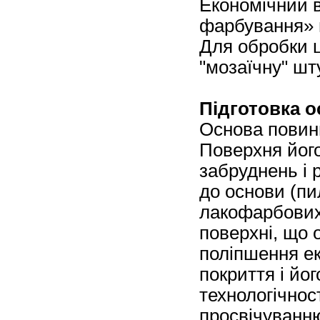
Економічний в
фарбування» 
Для обробки 
"мозаїчну" шт
Підготовка о
Основа повинн
Поверхня його
забруднень і 
до основи (пи
лакофарбових 
поверхні, що 
поліпшення е
покриття і йо
технологічнос
просвічуванн