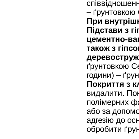
співвідношенні
– ґрунтовкою 
При внутрішн
Підстави з г
цементно-ва
також з гіпс
деревоструж
ґрунтовкою Ce
години) – ґру
Покриття з 
видалити. Пок
полімерних ф
або за допомо
адгезію до осн
обробити ґрун