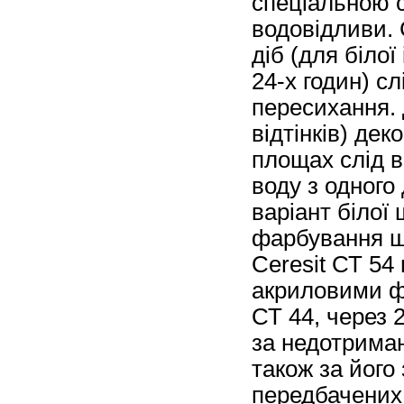
спеціальною с
водовідливи.
діб (для біло
24-х годин) с
пересихання. 
відтінків) де
площах слід в
воду з одного
варіант білої
фарбування ш
Ceresit СТ 54
акриловими фа
СТ 44, через 
за недотриман
також за його
передбачених