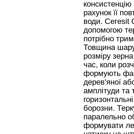
консистенцію 
рахунок її по
води. Ceresit
допомогою тер
потрібно трим
Товщина шару,
розміру зерна
час, коли роз
формують фак
дерев'яної аб
амплітуди та 
горизонтальні,
борозни. Терк
паралельно о
формувати ле
натиску на шт