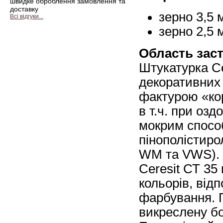
швидке оброблення замовлення та
доставку
зерно 3,5 м
Всі відгуки...
зерно 2,5 м
Область зас
Штукатурка C
декоративних
фактурою «кор
в т.ч. при оз
мокрим спосо
пінополістиро
WM та VWS).
Ceresit СТ 35
кольорів, відп
фарбування. 
викреслену б