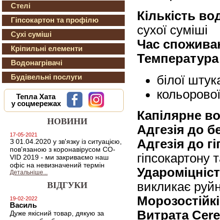
Стелі
Кількість во
Гіпсокартон та профілю
сухої суміші
Сухі суміші
Час спожива
Кріпильні елементи
Температура
Водонагрівачі
Будівельні послуги
білої штук
кольорової
Тепла Хата
у соцмережах
Капілярне в
НОВИНИ
Адгезія до б
17-05-2021
Адгезія до гі
З 01.04.2020 у зв'язку із ситуацією,
пов'язаною з коронавірусом CO-
гіпсокартону 
VID 2019 - ми закриваємо наш
офіс на невизначений термін
Удароміцніст
Детальніше...
викликає руй
ВІДГУКИ
Морозостійкі
19-02-2022
Василь
Витрата Ceres
Дуже якісний товар, дякую за