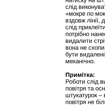
слід виконув
«мокре по мок
вздовж лінії,
слід приклеїт
потрібно нане
видалити стрі
вона не схопи
бути видалені
механічно.
Примітка:
Роботи слід в
повітря та ос
штукатурок – в
повітря не бі