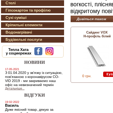
Стелі
вогкості, плісня
відкритому пові
Гіпсокартон та профілю
Сухі суміші
Дивіться також
Кріпильні елементи
Водонагрівачі
Сайдинг VOX
Н-профіль білий
Будівельні послуги
Тепла Хата
у соцмережах
НОВИНИ
17-05-2021
З 01.04.2020 у зв'язку із ситуацією,
0 грн.
пов'язаною з коронавірусом CO-
VID 2019 - ми закриваємо наш
офіс на невизначений термін
Детальніше...
ВІДГУКИ
19-02-2022
Василь
Дуже якісний товар, дякую за