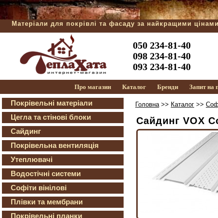
Матеріали для покрівлі та фасаду за найкращими цінам
050 234-81-40
098 234-81-40
093 234-81-40
Про магазин
Каталог
Бренди
Запит на
Покрівельні матеріали
Головна
>>
Каталог
>>
Софі
Цегла та стінові блоки
Сайдинг VOX С
Сайдинг
Покрівельна вентиляція
Утеплювачі
Водостічні системи
Софіти вінілові
Плівки та мембрани
Покрівельні планки