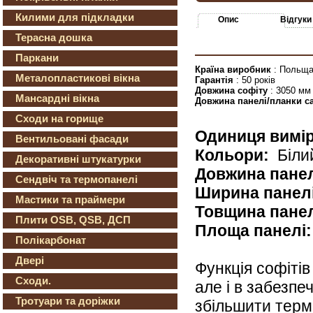
Килими для підкладки
Опис
Відгуки
Терасна дошка
Паркани
Країна виробник
: Польщ
Металопластикові вікна
Гарантія
: 50 років
Довжина софіту
: 3050 мм
Мансардні вікна
Довжина панелі/планки с
Сходи на горище
Одиниця вимі
Вентильовані фасади
Кольори:
Біли
Декоративні штукатурки
Довжина панел
Сендвіч та термопанелі
Ширина панел
Мастики та праймери
Товщина панел
Плити OSB, QSB, ДСП
Площа панелі:
Полікарбонат
Двері
Функція софітів
Сходи.
але і в забезпе
Тротуари та доріжки
збільшити термі