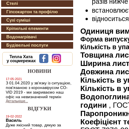
разів нижче
Стелі
встановлюєт
Гіпсокартон та профілю
відноситься
Сухі суміші
Кріпильні елементи
Одиниця вим
Водонагрівачі
Форма випуск
Будівельні послуги
Кількість в уп
Товщина лис
Тепла Хата
у соцмережах
Ширина лис
Довжина лис
НОВИНИ
Кількість в 
17-05-2021
З 01.04.2020 у зв'язку із ситуацією,
Кількість в у
пов'язаною з коронавірусом CO-
VID 2019 - ми закриваємо наш
Водопоглина
офіс на невизначений термін
Детальніше...
години
, ГОСТ
ВІДГУКИ
Паропроникн
19-02-2022
Коефіцієнт т
Василь
Дуже якісний товар, дякую за