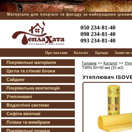
Матеріали для покрівлі та фасаду за найкращими цінам
050 234-81-40
098 234-81-40
093 234-81-40
Про магазин
Каталог
Бренди
Запит на
Покрівельні матеріали
Головна
>>
Каталог
>>
Уте
TWIN 50+50 мм (15 м2)
Цегла та стінові блоки
Утеплювач ISOVE
Сайдинг
Покрівельна вентиляція
Утеплювачі
Водостічні системи
Софіти вінілові
Плівки та мембрани
Покрівельні планки