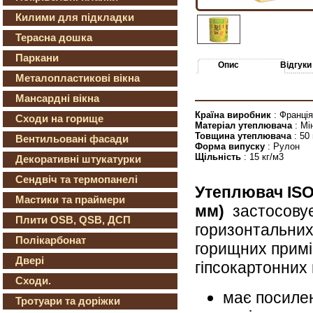
Килими для підкладки
Терасна дошка
Паркани
Опис
Відгуки
Металопластикові вікна
Мансардні вікна
Країна виробник
: Франція
Сходи на горище
Матеріал утеплювача
: Мі
Товщина утеплювача
: 50
Вентильовані фасади
Форма випуску
: Рулон
Щільність
: 15 кг/м3
Декоративні штукатурки
Сендвіч та термопанелі
Утеплювач I
Мастики та праймери
мм)
застосовує
Плити OSB, QSB, ДСП
горизонтальних,
Полікарбонат
горищних примі
Двері
гіпсокартонних
Сходи.
має посилен
Тротуари та доріжки