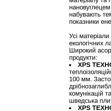
нановуглеце
набувають тем
показники ене
Усі матеріали 
екологічних л
Широкий асорт
продукти:
XPS ТЕХН
теплоізоляцій
100 мм. Заст
дрібнозаглибл
комунікацій т
шведська пли
ХPS ТЕХН