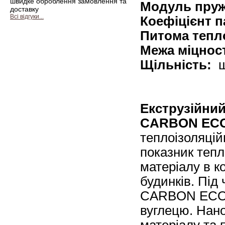
швидке оброблення замовлення та
Модуль пруж
доставку
Всі відгуки...
Коефіцієнт п
Питома тепл
Межа міцност
Щільність:
щ
Екструзійни
CARBON EC
теплоізоляцій
показник теп
матеріалу в к
будинків. Пі
CARBON ECO в
вуглецю. Нано
матеріалу та 