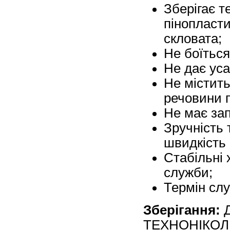
Зберігає т
пінопласти
скловата;
Не боїться
Не дає уса
Не містить
речовини п
Не має зап
Зручність 
швидкість
Стабільні 
служби;
Термін слу
Зберігання:
Д
ТЕХНОНІКОЛЬ