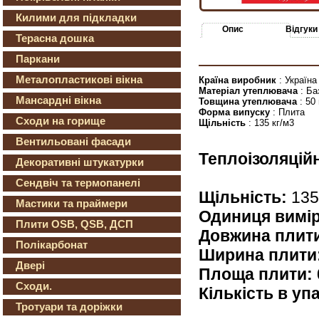
Килими для підкладки
Опис
Відгуки
Терасна дошка
Паркани
Металопластикові вікна
Країна виробник
: Україна
Матеріал утеплювача
: Ба
Мансардні вікна
Товщина утеплювача
: 50
Форма випуску
: Плита
Сходи на горище
Щільність
: 135 кг/м3
Вентильовані фасади
Теплоізоляцій
Декоративні штукатурки
Сендвіч та термопанелі
Щільність:
135
Мастики та праймери
Одиниця вимір
Плити OSB, QSB, ДСП
Довжина плит
Полікарбонат
Ширина плити
Двері
Площа плити:
Сходи.
Кількість в уп
Тротуари та доріжки