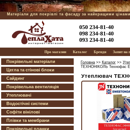
Матеріали для покрівлі та фасаду за найкращими цінам
050 234-81-40
098 234-81-40
093 234-81-40
Про магазин
Каталог
Бренди
Запит на
Покрівельні матеріали
Головна
>>
Каталог
>>
Уте
ТЕХНОНІКОЛЬ Технофас Еф
Цегла та стінові блоки
Утеплювач ТЕХН
Сайдинг
Покрівельна вентиляція
Утеплювачі
Водостічні системи
Софіти вінілові
Плівки та мембрани
Покрівельні планки