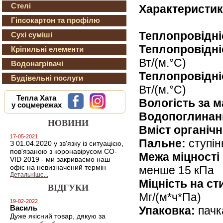
Стелі
Характеристик
Гіпсокартон та профілю
Теплопровідніс
Сухі суміші
Теплопровідніс
Кріпильні елементи
Вт/(м.°C)
Водонагрівачі
Теплопровідніс
Будівельні послуги
Вт/(м.°C)
Тепла Хата
Вологість за 
у соцмережах
Водопоглинанн
НОВИНИ
Вміст органіч
17-05-2021
Пальне:
ступін
З 01.04.2020 у зв'язку із ситуацією,
пов'язаною з коронавірусом CO-
Межа міцності 
VID 2019 - ми закриваємо наш
офіс на невизначений термін
менше 15 кПа
Детальніше...
Міцність на ст
ВІДГУКИ
Мг/(м*ч*Па)
19-02-2022
Упаковка:
пачка
Василь
Дуже якісний товар, дякую за