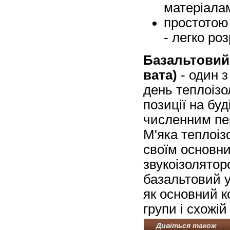
матеріала
простотою 
- легко ро
Базальтовий
вата)
- один з
день теплоізо
позиції на бу
численним пе
М'яка теплоіз
своїм основн
звукоізолятор
базальтовий 
як основний к
групи і схожі
Дивіться також