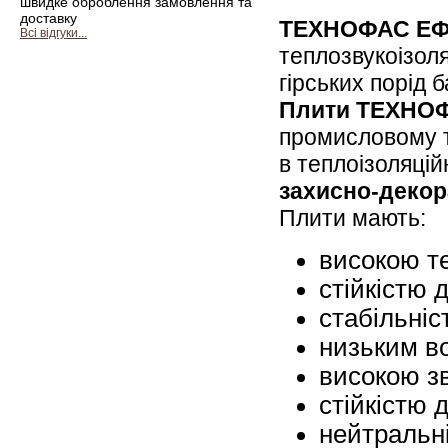
швидке оброблення замовлення та
доставку
ТЕХНОФАС Е
Всі відгуки...
теплозвукоізоля
гірських порід 
Плити ТЕХНО
промисловому та
в теплоізоляці
захисно-декор
Плити мають:
високою т
стійкістю 
стабільніс
низьким в
високою з
стійкістю 
нейтральні