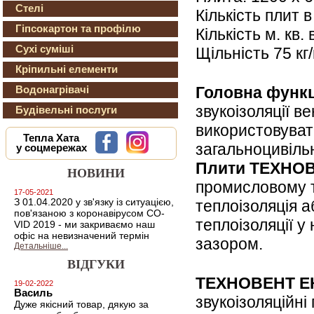
Стелі
Кількість плит в
Гіпсокартон та профілю
Кількість м. кв. 
Сухі суміші
Щільність 75 кг/
Кріпильні елементи
Головна функц
Водонагрівачі
звукоізоляції 
Будівельні послуги
використовувати
Тепла Хата
загальноцивільн
у соцмережах
Плити ТЕХНО
НОВИНИ
промисловому т
17-05-2021
З 01.04.2020 у зв'язку із ситуацією,
теплоізоляція 
пов'язаною з коронавірусом CO-
теплоізоляції 
VID 2019 - ми закриваємо наш
офіс на невизначений термін
зазором.
Детальніше...
ВІДГУКИ
ТЕХНОВЕНТ Е
19-02-2022
Василь
звукоізоляційні
Дуже якісний товар, дякую за