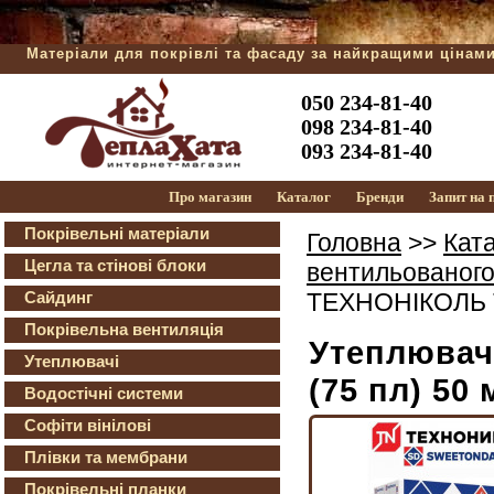
Матеріали для покрівлі та фасаду за найкращими цінам
050 234-81-40
098 234-81-40
093 234-81-40
Про магазин
Каталог
Бренди
Запит на
Покрівельні матеріали
Головна
>>
Кат
Цегла та стінові блоки
вентильованог
Сайдинг
ТЕХНОНІКОЛЬ Те
Покрівельна вентиляція
Утеплювач
Утеплювачі
(75 пл) 50
Водостічні системи
Софіти вінілові
Плівки та мембрани
Покрівельні планки