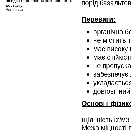
швидке оброблення замовлення та
порід базальто
доставку
Всі відгуки...
Переваги:
органічно б
не містить 
має високу 
має стійкіс
не пропуска
забезпечує 
укладається
довговічний
Основні фізик
Щільність кг/м3
Межа міцності 