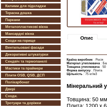
Килими для підкладки
Терасна дошка
Паркани
Металопластикові вікна
Мансардні вікна
Опис
Сходи на горище
Вентильовані фасади
Декоративні штукатурки
Країна виробник
: Росія
Сендвіч та термопанелі
Матеріал утеплювача
: Ба
Товщина утеплювача
: 50
Мастики та праймери
Форма випуску
: Плита
Щільність
: 75 кг/м3
Плити OSB, QSB, ДСП
Полікарбонат
Мінеральний 
Двері
Сходи.
Товщина: 50 м
Тротуари та доріжки
Плита: 1200 х 