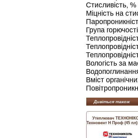
Стисливість, %
Міцність на ст
Паропроникність
Група горючості
Теплопровідніст
Теплопровідніст
Теплопровідніст
Вологість за ма
Водопоглинання
Вміст органічни
Повітропроникн
Дивіться також
Утеплювач ТЕХНОНІК
Техновент Н Проф (45 пл)