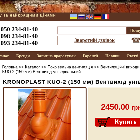
ду за найкращими цінами
050 234-81-40
098 234-81-40
Зворотній дзвінок
093 234-81-40
талог
Бренди
Запит на прорахунок
Гарантії
Новини
Статті
Головна
>>
Каталог
>>
Покрівельна вентиляція
>>
Вентиляційні виходи
KUО-2 (150 мм) Вентвихід універсальний
KRONOPLAST KUО-2 (150 мм) Вентвихід уні
2450.00
гр