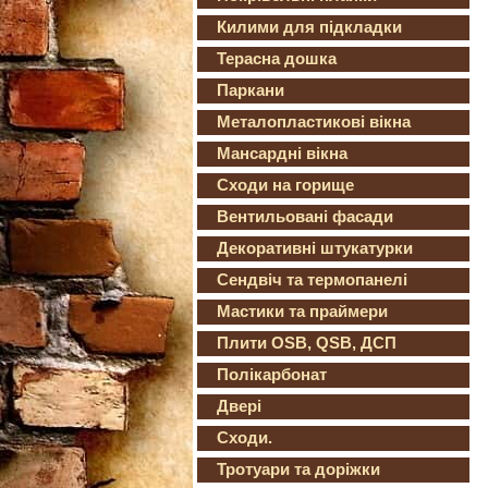
Килими для підкладки
Терасна дошка
Паркани
Металопластикові вікна
Мансардні вікна
Сходи на горище
Вентильовані фасади
Декоративні штукатурки
Сендвіч та термопанелі
Мастики та праймери
Плити OSB, QSB, ДСП
Полікарбонат
Двері
Сходи.
Тротуари та доріжки