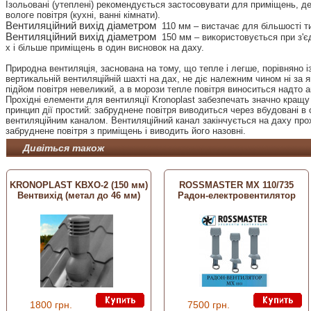
Ізольовані (утеплені) рекомендується застосовувати для приміщень, д
вологе повітря (кухні, ванні кімнати).
Вентиляційний вихід діаметром
110 мм – вистачає для більшості т
Вентиляційний вихід діаметром
150 мм – використовується при з'єд
х і більше приміщень в один висновок на даху.
Природна вентиляція, заснована на тому, що тепле і легше, порівняно із
вертикальній вентиляційній шахті на дах, не діє належним чином ні за 
підйом повітря невеликий, а в морози тепле повітря виноситься надто
Прохідні елементи для вентиляції Kronoplast забезпечать значно кращу 
принцип дії простий: забруднене повітря виводиться через вбудовані в с
вентиляційним каналом. Вентиляційний канал закінчується на даху про
забруднене повітря з приміщень і виводить його назовні.
Дивіться також
KRONOPLAST KBХО-2 (150 мм)
ROSSMASTER МХ 110/735
Вентвихід (метал до 46 мм)
Радон-електровентилятор
1800 грн.
7500 грн.