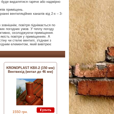
е буде видалятися гаряче або надмірно
ипів приміщень.
нанні вентиляційних каналів від 2-х – 3-
 зовнішнім, повітря піднімається по
яких погодних умов. У теплу погоду
 активно, охолоджуючи приміщення.
якість повітря у приміщеннях. А
тіну чи стелю вентилі, з'єднані з
хідним елементом, який вивітрює
KRONOPLAST KBХ-2 (150 мм)
Вентвихід (метал до 46 мм)
1550 грн.