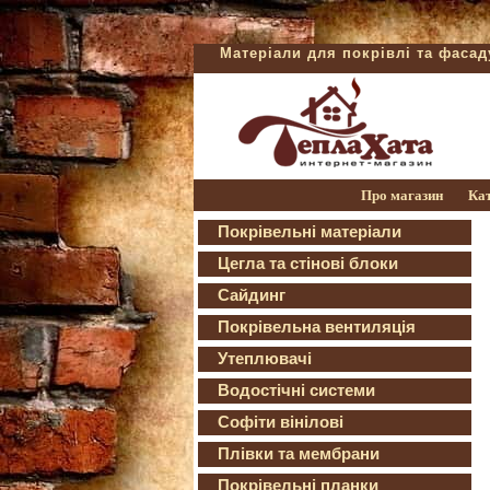
Матеріали для покрівлі та фаса
Про магазин
Ка
Покрівельні матеріали
Цегла та стінові блоки
Сайдинг
Покрівельна вентиляція
Утеплювачі
Водостічні системи
Софіти вінілові
Плівки та мембрани
Покрівельні планки