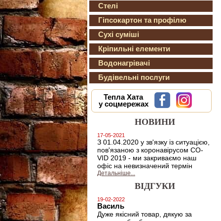
Стелі
Гіпсокартон та профілю
Сухі суміші
Кріпильні елементи
Водонагрівачі
Будівельні послуги
Тепла Хата
у соцмережах
НОВИНИ
17-05-2021
З 01.04.2020 у зв'язку із ситуацією,
пов'язаною з коронавірусом CO-
VID 2019 - ми закриваємо наш
офіс на невизначений термін
Детальніше...
ВІДГУКИ
19-02-2022
Василь
Дуже якісний товар, дякую за