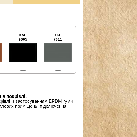
RAL
RAL
9005
7011
ів покрівлі.
рівлі із застосуванням EPDM гуми
итлових приміщень, підключення