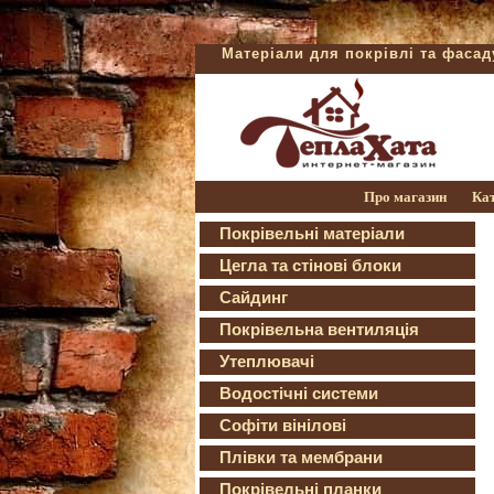
Матеріали для покрівлі та фаса
Про магазин
Ка
Покрівельні матеріали
Цегла та стінові блоки
Сайдинг
Покрівельна вентиляція
Утеплювачі
Водостічні системи
Софіти вінілові
Плівки та мембрани
Покрівельні планки