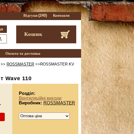
Відгуки
(240)
Контакти
Кошик
Оплата та доставка
>>
ROSSMASTER
>>ROSSMASTER KV
т Wave 110
Розділ:
Вентиляційні виходи
.
Виробник:
ROSSMASTER