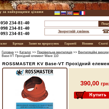
ду за найкращими цінами
050 234-81-40
098 234-81-40
Зворотній дзвінок
093 234-81-40
талог
Бренди
Запит на прорахунок
Гарантії
Новини
Статті
Головна
>>
Каталог
>>
Покрівельна вентиляція
>>
Вентиляційні виходи
Base-VT Прохідний елемент Wave 110
ROSSMASTER KV Base-VT Прохідний елемен
390,00
грн