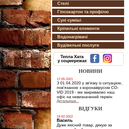
Стелі
Гіпсокартон та профілю
Сухі суміші
Кріпильні елементи
Водонагрівачі
Будівельні послуги
Тепла Хата
у соцмережах
НОВИНИ
17-05-2021
З 01.04.2020 у зв'язку із ситуацією,
пов'язаною з коронавірусом CO-
VID 2019 - ми закриваємо наш
офіс на невизначений термін
Детальніше...
ВІДГУКИ
19-02-2022
Василь
Дуже якісний товар, дякую за