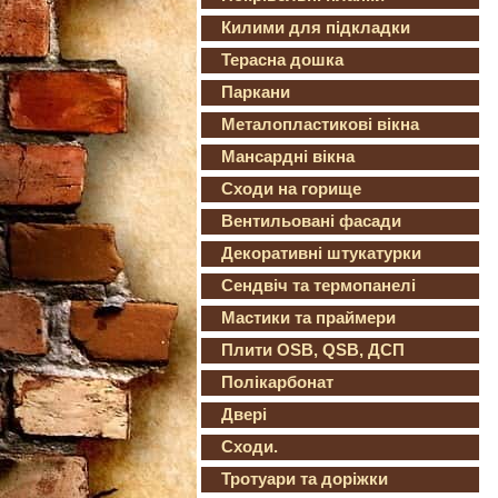
Килими для підкладки
Терасна дошка
Паркани
Металопластикові вікна
Мансардні вікна
Сходи на горище
Вентильовані фасади
Декоративні штукатурки
Сендвіч та термопанелі
Мастики та праймери
Плити OSB, QSB, ДСП
Полікарбонат
Двері
Сходи.
Тротуари та доріжки