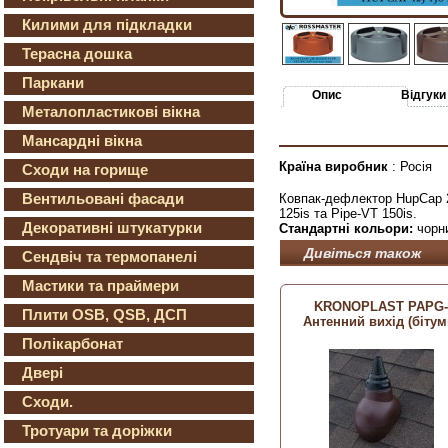
Килими для підкладки
Терасна дошка
Паркани
Опис
Відгуки
Металопластикові вікна
Мансардні вікна
Країна виробник
: Росія
Сходи на горище
Вентильовані фасади
Ковпак-дефлектор HupCap 2
125is та Pipe-VT 150is.
Декоративні штукатурки
Стандартні кольори:
чорни
Дивіться також
Сендвіч та термопанелі
Мастики та праймери
KRONOPLAST PAPG-
Плити OSB, QSB, ДСП
Антенний вихід (бітум
Полікарбонат
Двері
Сходи.
Тротуари та доріжки