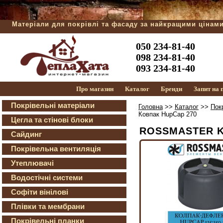
Матеріали для покрівлі та фасаду за найкращими цінам
050 234-81-40
098 234-81-40
093 234-81-40
Про магазин
Каталог
Бренди
Запит на
Покрівельні матеріали
Головна
>>
Каталог
>>
Пок
Ковпак HupCap 270
Цегла та стінові блоки
ROSSMASTER KV
Сайдинг
Покрівельна вентиляція
Утеплювачі
Водостічні системи
Софіти вінілові
Плівки та мембрани
Покрівельні планки