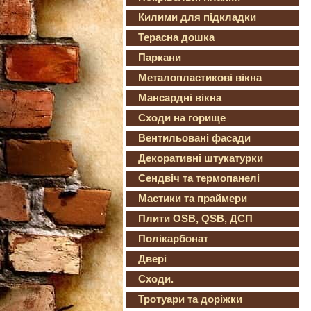
Килими для підкладки
Терасна дошка
Паркани
Металопластикові вікна
Мансардні вікна
Сходи на горище
Вентильовані фасади
Декоративні штукатурки
Сендвіч та термопанелі
Мастики та праймери
Плити OSB, QSB, ДСП
Полікарбонат
Двері
Сходи.
Тротуари та доріжки