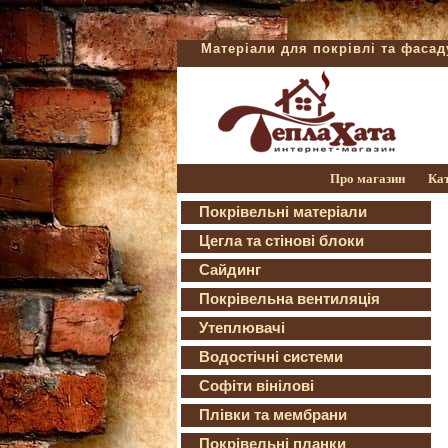
Матеріали для покрівлі та фаса
Про магазин
Ка
Покрівельні матеріали
Цегла та стінові блоки
Сайдинг
Покрівельна вентиляція
Утеплювачі
Водостічні системи
Софіти вінілові
Плівки та мембрани
Покрівельні планки