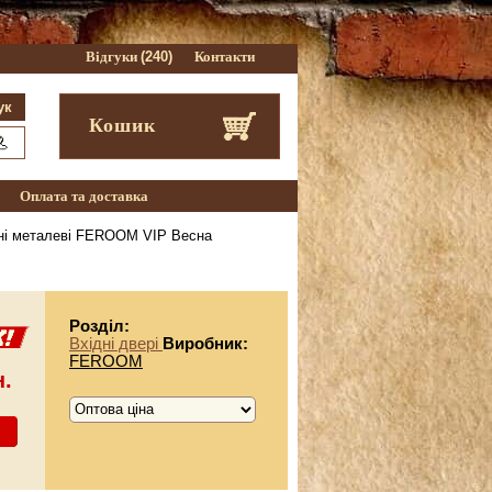
Відгуки
(240)
Контакти
Кошик
Оплата та доставка
ні металеві FEROOM VIP Весна
Розділ:
Вхідні двері
Виробник:
FEROOM
н.