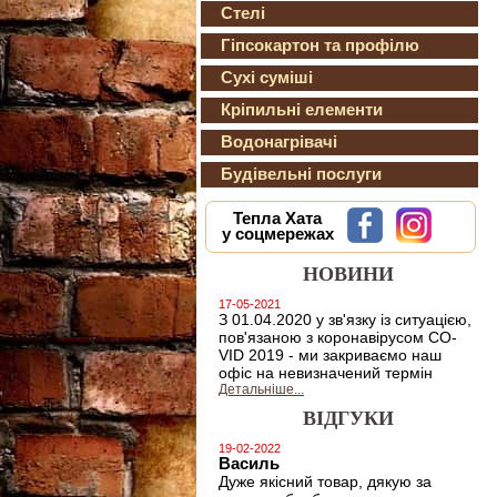
Стелі
Гіпсокартон та профілю
Сухі суміші
Кріпильні елементи
Водонагрівачі
Будівельні послуги
Тепла Хата
у соцмережах
НОВИНИ
17-05-2021
З 01.04.2020 у зв'язку із ситуацією,
пов'язаною з коронавірусом CO-
VID 2019 - ми закриваємо наш
офіс на невизначений термін
Детальніше...
ВІДГУКИ
19-02-2022
Василь
Дуже якісний товар, дякую за