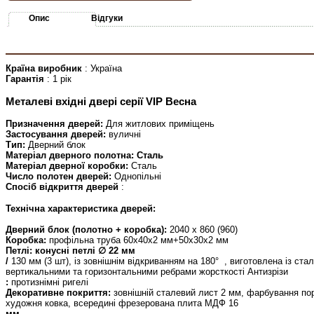
Опис
Відгуки
Країна виробник
: Україна
Гарантія
: 1 рік
Металеві вхідні двері серії VIP Весна
Призначення дверей:
Для житлових приміщень
Застосування дверей:
вуличні
Тип:
Дверний блок
Матеріал дверного полотна: Сталь
Матеріал дверної коробки:
Сталь
Число полотен дверей:
Однопільні
Спосіб відкриття дверей
:
Технічна характеристика дверей:
Дверний блок (полотно + коробка):
2040 х 860 (960)
Коробка:
профільна труба 60х40х2 мм+50x30x2 мм
Петлі: конусні петлі ∅ 22 мм
/
130 мм (3 шт), із зовнішнім відкриванням на 180°
, виготовлена ​​із ст
вертикальними та горизонтальними ребрами жорсткості
Антизрізи
:
протизнімні ригелі
Декоративне покриття:
зовнішній сталевий лист 2 мм, фарбування по
художня ковка, всередині фрезерована плита МДФ 16
мм