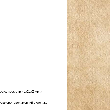
алевих профілів 40х20х2 мм з
рошкове, двокамерний склопакет,