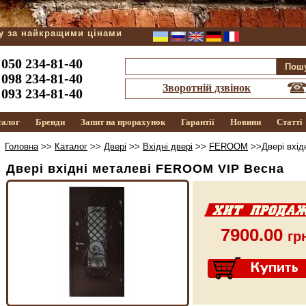
ду за найкращими цінами
050 234-81-40
098 234-81-40
Зворотній дзвінок
093 234-81-40
талог
Бренди
Запит на прорахунок
Гарантії
Новини
Статті
Головна
>>
Каталог
>>
Двері
>>
Вхідні двері
>>
FEROOM
>>Двері вхід
Двері вхідні металеві FEROOM VIP Весна
7900.00
гр