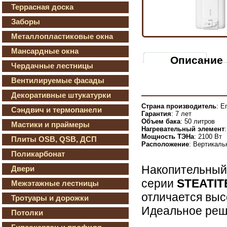
Террасная доска
Заборы
Металлопластиковые окна
Мансардные окна
Описание
Чердачные лестницы
Вентилируемые фасады
Декоративные штукатурки
Страна производитель
: Е
Сэндвич и термопанели
Гарантия
: 7 лет
Объем бака
: 50 литров
Мастики и праймеры
Нагревательный элемент
Мощность ТЭНа
: 2100 Вт
Плиты OSB, QSB, ДСП
Расположение
: Вертикаль
Поликарбонат
Накопительный
Двери
серии
STEATIT
Межэтажные лестницы
отличается выс
Тротуары и дорожки
Идеальное реше
Потолки