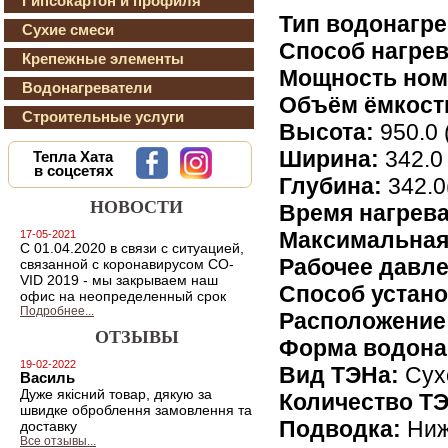
Гипсокартон и профиля
Тип водонагре
Сухие смеси
Способ нагрев
Крепежные элементы
Мощность ном
Водонагреватели
Объём ёмкост
Строительные услуги
Высота:
950.0 
Ширина:
342.0
Тепла Хата
в соцсетях
Глубина:
342.0
НОВОСТИ
Время нагрева
Максимальная
17-05-2021
С 01.04.2020 в связи с ситуацией,
Рабочее давле
связанной с коронавирусом CO-
VID 2019 - мы закрываем наш
Способ устано
офис на неопределенный срок
Подробнее...
Расположение
ОТЗЫВЫ
Форма водона
19-02-2022
Вид ТЭНа:
Сух
Василь
Дуже якiсний товар, дякую за
Количество Т
швидке оброблення замовлення та
Подводка:
Ниж
доставку
Все отзывы...