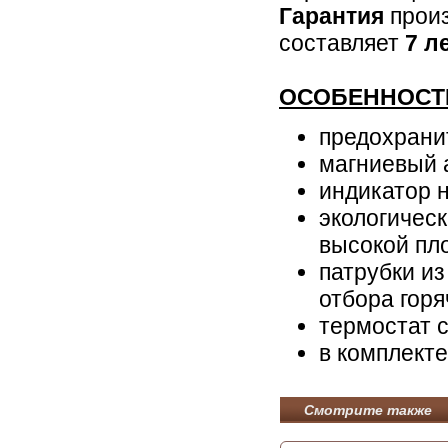
Гарантия
произ
составляет
7 л
ОСОБЕННОСТ
предохрани
магниевый 
индикатор 
экологичес
высокой пл
патрубки и
отбора гор
термостат с
в комплект
Смотрите также