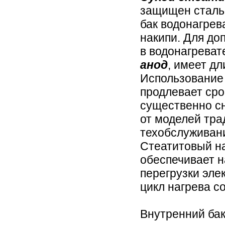
защищен сталь
бак водонагрев
накипи. Для до
в водонагреват
анод
, имеет д
Использование
продлевает сро
существенно сн
от моделей тра
техобслуживани
Стеатитовый н
обеспечивает н
перегрузки эле
цикл нагрева со
Внутренний ба