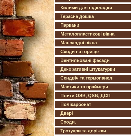
Килими для підкладки
Терасна дошка
Паркани
Металопластикові вікна
Мансардні вікна
Сходи на горище
Вентильовані фасади
Декоративні штукатурки
Сендвіч та термопанелі
Мастики та праймери
Плити OSB, QSB, ДСП
Полікарбонат
Двері
Сходи.
Тротуари та доріжки