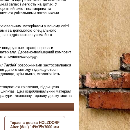
ний запах і легкість на дотик. У
центний вміст полімерних та
зняється унікальними показниками
блювальним матеріалом у всьому світі.
рами за допомогою спеціального
 він відрізняється усіма його
у поєднуються кращі переваги
матеріалу. Деревно-полімерний композит
 з полівінілхлориду.
и TardeX
розробниками застосовувався
ання даного методу підвищуються
довища, крім цього, екологічність
стовуються кріплення, підвищена
ою шип-паз. Цей оздоблювальний матеріал
ператури. Безшовну терасну дошку можна
Терасна дошка HOLZDORF
Alter (б/ш) 149х35х3000 мм