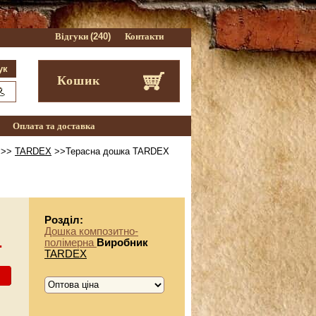
Відгуки
(240)
Контакти
Кошик
Оплата та доставка
>>
TARDEX
>>Терасна дошка TARDEX
Розділ:
Дошка композитно-
.
полімерна
Виробник
TARDEX