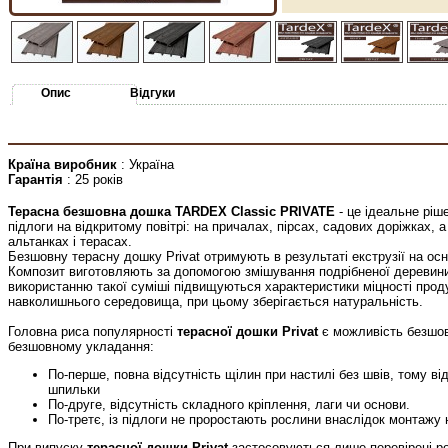
Опис
Відгуки
Країна виробник
: Україна
Гарантія
: 25 років
Терасна безшовна дошка TARDEX Classic PRIVATE
- це ідеальне ріш
підлоги на відкритому повітрі: на причалах, пірсах, садових доріжках, 
альтанках і терасах.
Безшовну терасну дошку Privat отримують в результаті екструзії на ос
Композит виготовляють за допомогою змішування подрібненої деревини
використанню такої суміші підвищуються характеристики міцності продук
навколишнього середовища, при цьому зберігається натуральність.
Головна риса популярності
терасної дошки Privat
є можливість безшов
безшовному укладання:
По-перше, повна відсутність щілин при настилі без швів, тому від
шпильки
По-друге, відсутність складного кріплення, лаги чи основи.
По-третє, із підлоги не проростають рослини внаслідок монтажу 
При випуску
терасної дошки Privat
застосовуються лише перевірені рок