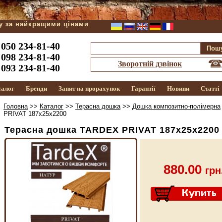
ду за найкращими цінами
050 234-81-40
098 234-81-40
Зворотній дзвінок
093 234-81-40
талог
Бренди
Запит на прорахунок
Гарантії
Новини
Статті
Головна
>>
Каталог
>>
Терасна дошка
>>
Дошка композитно-полімерна
PRIVAT 187х25х2200
Терасна дошка TARDEX PRIVAT 187х25х2200
880.00
грн