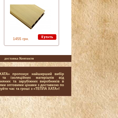
1455 грн.
а
доставка
Контакти
 ХАТА» пропонує найширший вибір
 та ізоляційних матеріалів від
зняних та зарубіжних виробників в
щими оптовими цінами з доставкою по
жуйте час та гроші з «ТЕПЛА ХАТА»!