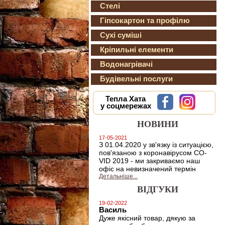
Стелі
Гіпсокартон та профілю
Сухі суміші
Кріпильні елементи
Водонагрівачі
Будівельні послуги
Тепла Хата
у соцмережах
НОВИНИ
17-05-2021
З 01.04.2020 у зв'язку із ситуацією,
пов'язаною з коронавірусом CO-
VID 2019 - ми закриваємо наш
офіс на невизначений термін
Детальніше...
ВІДГУКИ
19-02-2022
Василь
Дуже якісний товар, дякую за