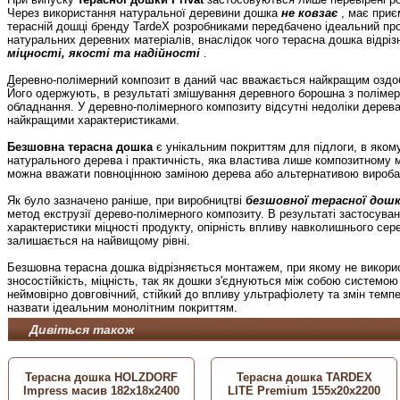
Через використання натуральної деревини дошка
не ковзає
, має приєм
терасній дошці бренду TardeX розробниками передбачено ідеальний про
натуральних деревних матеріалів, внаслідок чого терасна дошка відрі
міцності, якості та надійності
.
Деревно-полімерний композит в даний час вважається найкращим оздо
Його одержують, в результаті змішування деревного борошна з поліме
обладнання. У деревно-полімерного композиту відсутні недоліки дерева,
найкращими характеристиками.
Безшовна терасна дошка
є унікальним покриттям для підлоги, в яком
натурального дерева і практичність, яка властива лише композитному 
можна вважати повноцінною заміною дерева або альтернативою виробам
Як було зазначено раніше, при виробництві
безшовної терасної дошк
метод екструзії дерево-полімерного композиту. В результаті застосув
характеристики міцності продукту, опірність впливу навколишнього сере
залишається на найвищому рівні.
Безшовна терасна дошка відрізняється монтажем, при якому не викори
зносостійкість, міцність, так як дошки з'єднуються між собою систем
неймовірно довговічний, стійкий до впливу ультрафіолету та змін тем
назвати ідеальним монолітним покриттям.
Дивіться також
Терасна дошка HOLZDORF
Терасна дошка TARDEX
Impress масив 182х18х2400
LITE Premium 155х20х2200