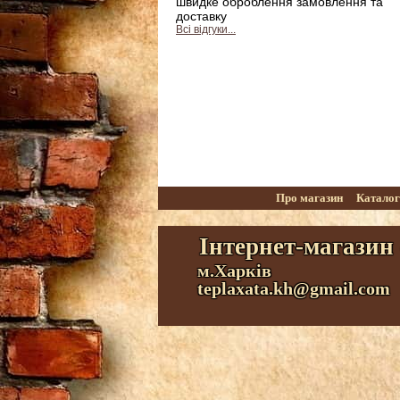
швидке оброблення замовлення та
доставку
Всі відгуки...
Про магазин
Катало
Інтернет-магазин
м.Харків
teplaxata.kh@gmail.com