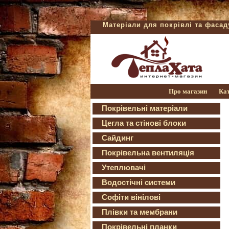
Матеріали для покрівлі та фаса
Про магазин
Ка
Покрівельні матеріали
Цегла та стінові блоки
Сайдинг
Покрівельна вентиляція
Утеплювачі
Водостічні системи
Софіти вінілові
Плівки та мембрани
Покрівельні планки