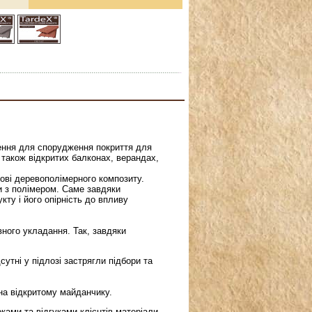
ення для спорудження покриття для
а також відкритих балконах, верандах,
нові деревополімерного композиту.
 з полімером. Саме завдяки
ту і його опірність до впливу
ного укладання. Так, завдяки
сутні у підлозі застрягли підбори та
на відкритому майданчику.
ами та відгуками клієнтів матеріали.