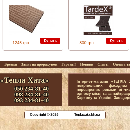
1245 грн.
800 грн.
г
Бренди
Запит на прорахунок
Гарантії
Новини
Статті
Оплата т
 «Тепла Хата»
Інтернет-магазин «ТЕПЛА
покрівельних, фасадних
050 234-81-40
перевірених роками вітчи
098 234-81-40
одному місці та за найкра
Харкову та Україні. Заощад
093 234-81-40
Copyright © 2026
Teplaxata.kh.ua