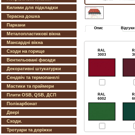
Килими для підкладки
Терасна дошка
Паркани
Опис
Відгуки
Металопластикові вікна
Мансардні вікна
RAL
R
Сходи на горище
3003
3
Вентильовані фасади
Декоративні штукатурки
Сендвіч та термопанелі
Мастики та праймери
RAL
R
Плити OSB, QSB, ДСП
6002
6
Полікарбонат
Двері
Сходи.
Тротуари та доріжки