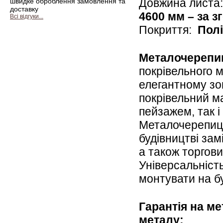
Довжина листа
швидке оброблення замовлення та
доставку
4600 мм – за з
Всі відгуки...
Покриття:
Полі
Металочерепи
покрівельного 
елегантному зо
покрівельний м
пейзажем, так 
Металочерепиц
будівництві замі
а також торгов
Універсальніст
монтувати на бу
Гарантія на м
металу: