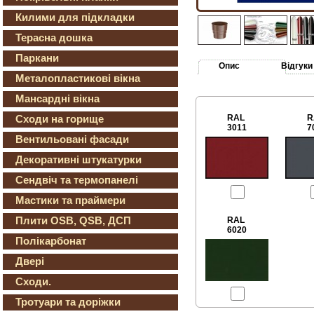
Килими для підкладки
Терасна дошка
Паркани
Опис
Відгуки
Металопластикові вікна
Мансардні вікна
Сходи на горище
RAL
R
3011
7
Вентильовані фасади
Декоративні штукатурки
Сендвіч та термопанелі
Мастики та праймери
Плити OSB, QSB, ДСП
RAL
6020
Полікарбонат
Двері
Сходи.
Тротуари та доріжки