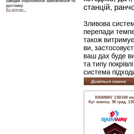
швидке оброблення замовлення та
станцій, ранчо
доставку
Всі відгуки...
Зливова систем
перепади темпер
також витримує 
ви, застосовує
ваш дах буде ви
та типу покрівл
система підходи
Дивіться також
RAINWAY 130/100 м
Кут зовніш. 90 град. 13