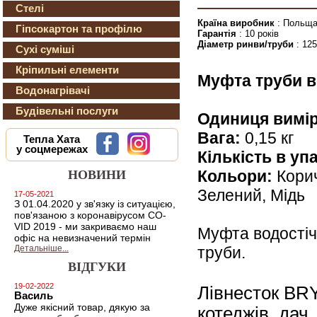
Стелі
Країна виробник
: Польщ
Гіпсокартон та профілю
Гарантія
: 10 років
Діаметр ринви/труби
: 12
Сухі суміші
Кріпильні елементи
Муфта труби в
Водонагрівачі
Будівельні послуги
Одиниця вимір
Вага:
0,15 кг
Тепла Хата
у соцмережах
Кількість в уп
Кольори:
Корич
НОВИНИ
Зелений, Мідь
17-05-2021
З 01.04.2020 у зв'язку із ситуацією,
пов'язаною з коронавірусом CO-
VID 2019 - ми закриваємо наш
Муфта водостіч
офіс на невизначений термін
труби.
Детальніше...
ВІДГУКИ
19-02-2022
Лівнесток BRY
Василь
Дуже якісний товар, дякую за
котеджів, дач,