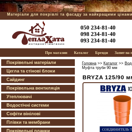
Матеріали для покрівлі та фасаду за найкращими цінам
050 234-81-40
098 234-81-40
093 234-81-40
Про магазин
Каталог
Бренди
Запит на
Покрівельні матеріали
Головна
>>
Каталог
>>
Вод
Муфта труби 90 мм
Цегла та стінові блоки
BRYZA 125/90 м
Сайдинг
Покрівельна вентиляція
Утеплювачі
Водостічні системи
Софіти вінілові
Плівки та мембрани
Покрівельні планки