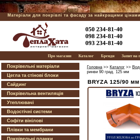
Матеріали для покрівлі та фасаду за найкращими цінам
050 234-81-40
098 234-81-40
093 234-81-40
Про магазин
Каталог
Бренди
Запит на
Покрівельні матеріали
Головна
>>
Каталог
>>
Вод
ринви 90 град. 125 мм
Цегла та стінові блоки
BRYZA 125/90 мм 
Сайдинг
Покрівельна вентиляція
Утеплювачі
Водостічні системи
Софіти вінілові
Плівки та мембрани
Покрівельні планки