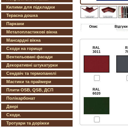
Килими для підкладки
Терасна дошка
Паркани
Опис
Відгуки
Металопластикові вікна
Мансардні вікна
RAL
R
Сходи на горище
3011
7
Вентильовані фасади
Декоративні штукатурки
Сендвіч та термопанелі
Мастики та праймери
RAL
Плити OSB, QSB, ДСП
6020
Полікарбонат
Двері
Сходи.
Тротуари та доріжки