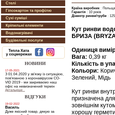
Стелі
Країна виробник
: Польщ
Гіпсокартон та профілю
Гарантія
: 10 років
Діаметр ринви/труби
: 12
Сухі суміші
Кріпильні елементи
Кут ринви водо
Водонагрівачі
БРИЗА (BRYZA
Будівельні послуги
Одиниця вимір
Тепла Хата
у соцмережах
Вага:
0,39 кг
Кількість в уп
НОВИНИ
Кольори:
Корич
17-05-2021
З 01.04.2020 у зв'язку із ситуацією,
Зелений, Мідь
пов'язаною з коронавірусом CO-
VID 2019 - ми закриваємо наш
офіс на невизначений термін
Кут ринви внут
Детальніше...
ВІДГУКИ
призначена для 
зовнішнім кутом
19-02-2022
Василь
хорошу герметич
Дуже якісний товар, дякую за