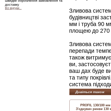
швидке оброблення замовлення та
доставку
Всі відгуки...
Зливова систе
будівництві зас
мм і труба 90 м
площею до 270 
Зливова систем
перепади темпер
також витримує 
ви, застосовує
ваш дах буде ви
та типу покрівл
система підходи
Дивіться також
PROFIL 130/100 мм
З'єднувач ринви 130