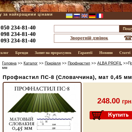
ду за найкращими цінами
050 234-81-40
098 234-81-40
Зворотній дзвінок
093 234-81-40
талог
Бренди
Запит на прорахунок
Гарантії
Новини
Статті
Головна
>>
Каталог
>>
Покрівля
>>
Профнастил
>>
ALBA PROFIL
>>Пр
мм
Профнастил ПС-8 (Словаччина), мат 0,45 мм
248.00
грн