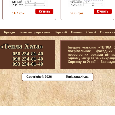
167 грн.
208 грн.
г
Бренди
Запит на прорахунок
Гарантії
Новини
Статті
Оплата т
 «Тепла Хата»
Інтернет-магазин «ТЕПЛА
покрівельних, фасадних
050 234-81-40
перевірених роками вітчи
098 234-81-40
одному місці та за найкра
Харкову та Україні. Заощад
093 234-81-40
Copyright © 2026
Teplaxata.kh.ua