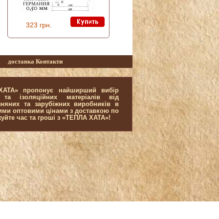
323 грн.
а
доставка
Контакти
 ХАТА» пропонує найширший вибір
 та ізоляційних матеріалів від
зняних та зарубіжних виробників в
щими оптовими цінами з доставкою по
жуйте час та гроші з «ТЕПЛА ХАТА»!