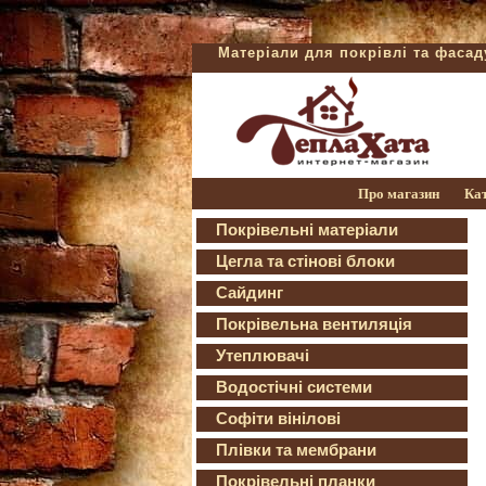
Матеріали для покрівлі та фаса
Про магазин
Ка
Покрівельні матеріали
Цегла та стінові блоки
Сайдинг
Покрівельна вентиляція
Утеплювачі
Водостічні системи
Софіти вінілові
Плівки та мембрани
Покрівельні планки