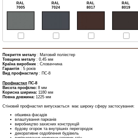
RAL
RAL
RAL
RAL
7005
7024
8017
8019
Покриття металу
: Матовий поліестер
Товщина металу
: 0,45 мм
Країна виробник
: Словаччина
Гарантія
: 5 років
Вид профнастилу
: ПС-8
Профнастил
ПС-8
Висота профілю:
8 мм
Корисна ширина:
1180 мм
Повна довжина:
1225 мм
Стіновий профнастил випускається
має широку сферу застосування:
обшивка фасадів
влаштування парканів
виробництво захисних конструкцій
будову огорож та внутрішніх перегородок
декоративне оздоблення будівель
вирівнювання кривизни готових стін