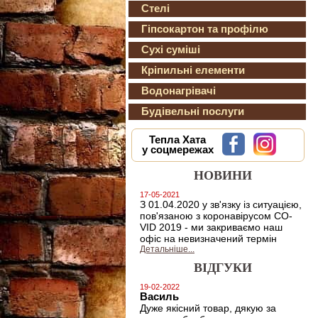
Стелі
Гіпсокартон та профілю
Сухі суміші
Кріпильні елементи
Водонагрівачі
Будівельні послуги
Тепла Хата
у соцмережах
НОВИНИ
17-05-2021
З 01.04.2020 у зв'язку із ситуацією,
пов'язаною з коронавірусом CO-
VID 2019 - ми закриваємо наш
офіс на невизначений термін
Детальніше...
ВІДГУКИ
19-02-2022
Василь
Дуже якісний товар, дякую за