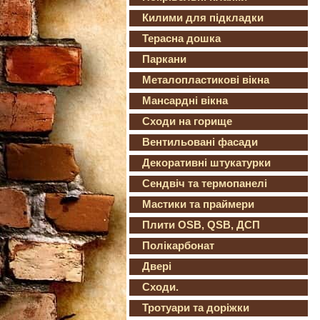
Килими для підкладки
Терасна дошка
Паркани
Металопластикові вікна
Мансардні вікна
Сходи на горище
Вентильовані фасади
Декоративні штукатурки
Сендвіч та термопанелі
Мастики та праймери
Плити OSB, QSB, ДСП
Полікарбонат
Двері
Сходи.
Тротуари та доріжки