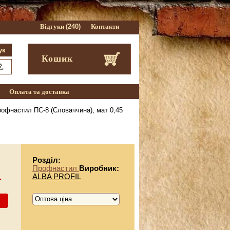
Відгуки
(240)
Контакти
Кошик
Оплата та доставка
офнастил ПС-8 (Словаччина), мат 0,45
Розділ:
Профнастил
Виробник:
.
ALBA PROFIL