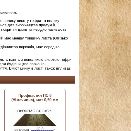
значенням:
є велику висоту гофри та велику
ься для виробництва продукції,
 покриття дахів та нерідко називають
кий має меншу товщину листа (близько
удівництва парканів, має середню
ість навіть з невеликою висотою гофри,
для будівництва парканів.
ття. Вміст цинку в листі також впливає
Профнастил ПС-8
(Німеччина), мат 0,50 мм