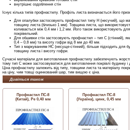
внутрішнє оздоблення стін
Існує кілька типів профнастилу. Профіль листа визначається його при
Для опалубки застосовують профнастил типу Н (несучий), що ма
товщину листа (близько 1 мм). Товщина листа, що використовуєт
коливається між 0,4 мм і 1,2 мм. Його також використовують для
покрівельний.
Для обшивки стін застосовують профнастил – тип С (стінний), я
0,4 – 0,8 мм) та висоту гофри від 8 мм до 40 мм.
Тип з маркуванням НС (несуще-стінний), більше підходить для б
товщину листа і висоту гофри.
Сучасні матеріали для виготовлення профнастилу забезпечують жорстк
тому тип С може застосовуватися для виготовлення покрівлі будинку і 
Ціна профнастилу залежить від типу, товщини листа та матеріалу покри
на ціну, чим товщі оцинкований шар, тим вищою є ціна.
Дивіться також
Профнастил ПС-8
Профнастил ПС-8
(Китай), Ре 0,40 мм
(Україна), цинк, 0,45 мм