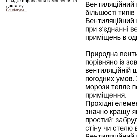
швидке оброблення замовлення та
Вентиляційний
доставку
Всі відгуки...
більшості типів
Вентиляційний
при з'єднанні в
приміщень в од
Природна венти
порівняно із зо
вентиляційній ш
погодних умов. 
морози тепле п
приміщення.
Прохідні елемен
значно кращу як
простий: забру
стіну чи стелю 
Вентиляційний 