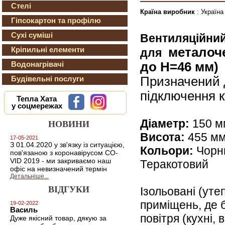
Стелі
Країна виробник
: Україна
Гіпсокартон та профілю
Сухі суміші
Вентиляційний
металоче
Кріпильні елементи
для
до Н=46 мм
Водонагрівачі
Призначений 
Будівельні послуги
підключення к
Тепла Хата
у соцмережах
Діаметр:
150 м
НОВИНИ
Висота:
455 м
17-05-2021
З 01.04.2020 у зв'язку із ситуацією,
Кольори:
Чорни
пов'язаною з коронавірусом CO-
VID 2019 - ми закриваємо наш
Теракотовий
офіс на невизначений термін
Детальніше...
ВІДГУКИ
Ізольовані (ут
приміщень, де 
19-02-2022
Василь
повітря (кухні, 
Дуже якісний товар, дякую за