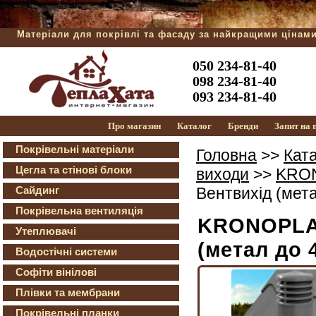
Матеріали для покрівлі та фасаду за найкращими цінам
050 234-81-40
098 234-81-40
093 234-81-40
Про магазин
Каталог
Бренди
Запит на
Покрівельні матеріали
Головна
>>
Кат
Цегла та стінові блоки
виходи
>>
KRO
Сайдинг
Вентвихід (мет
Покрівельна вентиляція
KRONOPLAS
Утеплювачі
(метал до 
Водостічні системи
Софіти вінілові
Плівки та мембрани
Покрівельні планки