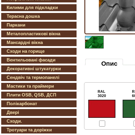
Килими для підкладки
Терасна дошка
Паркани
Металопластикові вікна
Мансардні вікна
Сходи на горище
Вентильовані фасади
Опис
Декоративні штукатурки
Сендвіч та термопанелі
Мастики та праймери
RAL
R
Плити OSB, QSB, ДСП
3020
6
Полікарбонат
Двері
Сходи.
Тротуари та доріжки