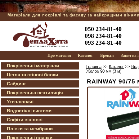
Матеріали для покрівлі та фасаду за найкращими цінам
050 234-81-40
098 234-81-40
093 234-81-40
Про магазин
Каталог
Бренди
Запит на
Покрівельні матеріали
Головна
>>
Каталог
>>
Вод
Жолоб 90 мм (3 м)
Цегла та стінові блоки
RAINWAY 90/75 
Сайдинг
Покрівельна вентиляція
Утеплювачі
Водостічні системи
Софіти вінілові
Плівки та мембрани
Покрівельні планки