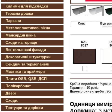
Килими для підкладки
Терасна дошка
Паркани
Опис
Відгуки
Металопластикові вікна
Мансардні вікна
Сходи на горище
RAL
R
8017
9
Вентильовані фасади
Декоративні штукатурки
Сендвіч та термопанелі
Мастики та праймери
Плити OSB, QSB, ДСП
Країна виробник
: Україна
Полікарбонат
Гарантія
: 10 років
Діаметр ринви/труби
: 90
Двері
Сходи.
Одиниця вимі
Тротуари та доріжки
Довжина:
3 ме