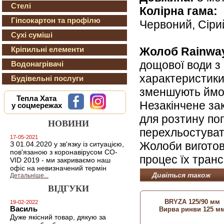
Стелі
Колірна гама:
К
Гіпсокартон та профілю
Червоний, Сіри
Сухі суміші
Жолоб Rainwa
Кріпильні елементи
дощової води з
Водонагрівачі
характеристики 
Будівельні послуги
зменшують ймов
Тепла Хата
Незакінчене за
у соцмережах
для розтину поп
НОВИНИ
перехльостуват
17-05-2021
Жолоби виготов
З 01.04.2020 у зв'язку із ситуацією,
пов'язаною з коронавірусом CO-
процес їх тран
VID 2019 - ми закриваємо наш
офіс на невизначений термін
Дивіться також
Детальніше...
ВІДГУКИ
BRYZA 125/90 мм
19-02-2022
Василь
Вирва ринви 125 м
Дуже якісний товар, дякую за