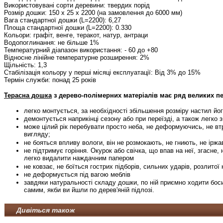
Використовувані сорти деревини: твердих порід
Розмір дошки: 150 х 25 х 2200 (на замовлення до 6000 мм)
Вага стандартної дошки (L=2200): 6,27
Площа стандартної дошки (L=2200): 0.330
Кольори: графіт, венге, теракот, натур, антраци
Водопоглинання: не більше 1%
Температурний діапазон використання: - 60 до +80
Відносне лінійне температурне розширення: 2%
Щільність: 1,3
Стабілізація кольору у перші місяці експлуатації: Від 3% до 15%
Термін служби: понад 25 років
Терасна дошка
з дерево-полімерних матеріалів має ряд великих п
легко монтується, за необхідності збільшення розміру настил йог
демонтується наприкінці сезону або при переїзді, а також легко 
може цілий рік перебувати просто неба, не деформуючись, не вт
вигляду;
не бояться впливу вологи, він не розмокають, не гниють, не ірж
не підтримує горіння. Окурок або свічка, що впав на неї, згасне
легко видалити наждачним папером
не ковзає, не боїться гострих підборів, сильних ударів, розлитої 
не деформується під вагою меблів
завдяки натуральності складу дошки, по ній приємно ходити бос
самим, якби ви йшли по дерев'яній підлозі.
Дивіться також