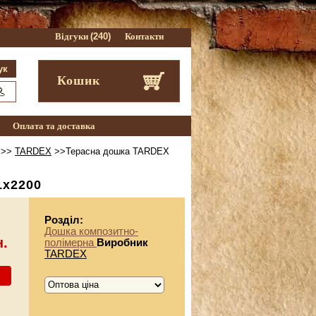
Відгуки
(240)
Контакти
Кошик
Оплата та доставка
>>
TARDEX
>>Терасна дошка TARDEX
1х2200
Розділ:
Дошка композитно-
н.
полімерна
Виробник
TARDEX