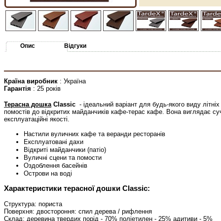
Опис
Відгуки
Країна виробник
: Україна
Гарантія
: 25 років
Терасна дошка
Сlassic
- ідеальний варіант для будь-якого виду літніх
помостів до відкритих майданчиків кафе-терас кафе. Вона виглядає суч
експлуатаційні якості.
Настили вуличних кафе та веранди ресторанів
Експлуатовані дахи
Відкриті майданчики (патіо)
Вуличні сцени та помости
Оздоблення басейнів
Острови на воді
Характеристики терасної дошки Сlassic:
Структура: пориста
Поверхня: двостороння: спил дерева / рифлення
Склад: деревина твердих порід - 70% поліетилен - 25% адитиви - 5%