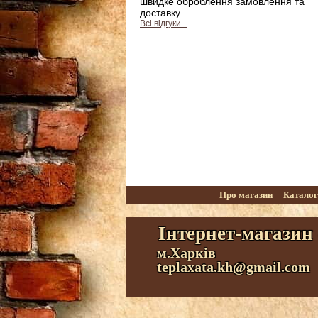
швидке оброблення замовлення та
доставку
Всі відгуки...
Про магазин
Катало
Інтернет-магазин
м.Харків
teplaxata.kh@gmail.com