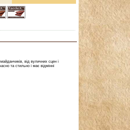
 майданчиків, від вуличних сцен і
асно та стильно і має відмінні