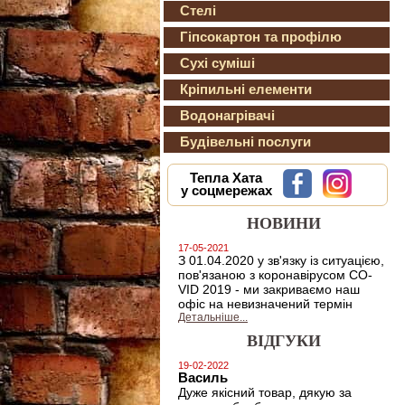
Стелі
Гіпсокартон та профілю
Сухі суміші
Кріпильні елементи
Водонагрівачі
Будівельні послуги
Тепла Хата
у соцмережах
НОВИНИ
17-05-2021
З 01.04.2020 у зв'язку із ситуацією,
пов'язаною з коронавірусом CO-
VID 2019 - ми закриваємо наш
офіс на невизначений термін
Детальніше...
ВІДГУКИ
19-02-2022
Василь
Дуже якісний товар, дякую за