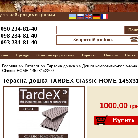
ду за найкращими цінами
050 234-81-40
098 234-81-40
Зворотній дзвінок
093 234-81-40
талог
Бренди
Запит на прорахунок
Гарантії
Новини
Статті
Головна
>>
Каталог
>>
Терасна дошка
>>
Дошка композитно-полімерна
Classic HOME 145х31х2200
Терасна дошка TARDEX Classic HOME 145х3
1000,00
гр