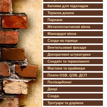
Килими для підкладки
Терасна дошка
Паркани
Металопластикові вікна
Мансардні вікна
Сходи на горище
Вентильовані фасади
Декоративні штукатурки
Сендвіч та термопанелі
Мастики та праймери
Плити OSB, QSB, ДСП
Полікарбонат
Двері
Сходи.
Тротуари та доріжки