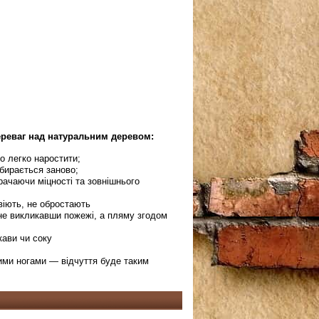
ереваг над натуральним деревом:
о легко наростити;
збирається заново;
рачаючи міцності та зовнішнього
авіють, не обростають
, не викликавши пожежі, а пляму згодом
кави чи соку
ими ногами — відчуття буде таким