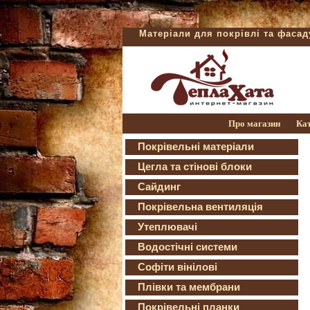
Матеріали для покрівлі та фаса
Про магазин
Ка
Покрівельні матеріали
Цегла та стінові блоки
Сайдинг
Покрівельна вентиляція
Утеплювачі
Водостічні системи
Софіти вінілові
Плівки та мембрани
Покрівельні планки