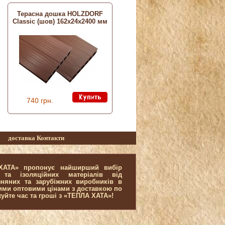
Терасна дошка HOLZDORF
Classic (шов) 162х24х2400 мм
740 грн.
а
доставка
Контакти
 ХАТА» пропонує найширший вибір
 та ізоляційних матеріалів від
зняних та зарубіжних виробників в
щими оптовими цінами з доставкою по
жуйте час та гроші з «ТЕПЛА ХАТА»!