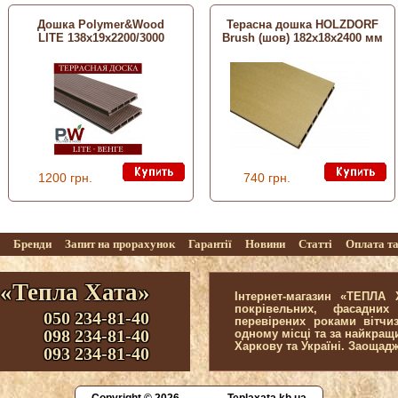
Дошка Polymer&Wood
Терасна дошка HOLZDORF
LITE 138х19х2200/3000
Brush (шов) 182х18х2400 мм
1200 грн.
740 грн.
г
Бренди
Запит на прорахунок
Гарантії
Новини
Статті
Оплата т
 «Тепла Хата»
Інтернет-магазин «ТЕПЛА
покрівельних, фасадних
050 234-81-40
перевірених роками вітчи
098 234-81-40
одному місці та за найкра
Харкову та Україні. Заощад
093 234-81-40